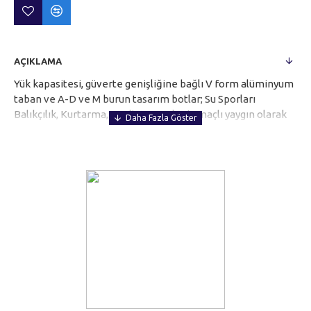
AÇIKLAMA
Yük kapasitesi, güverte genişliğine bağlı V form alüminyum
taban ve A-D ve M burun tasarım botlar; Su Sporları
Balıkçılık, Kurtarma, Yardim ve Askari amaçlı yaygın olarak
kullanabilirler. Standart Ekipmanlar Alüminyum Kürekler
Alüminyum Oturak Ayak Pompası Onarım-Tamir Kiti
Taşıma Çantası Boat kılıfı Saklama Çantası Oturak altı
Çantası